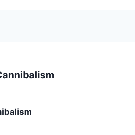
Cannibalism
nibalism