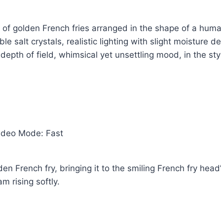
ng of golden French fries arranged in the shape of a hum
ble salt crystals, realistic lighting with slight moisture d
pth of field, whimsical yet unsettling mood, in the styl
ideo Mode: Fast
en French fry, bringing it to the smiling French fry hea
m rising softly.