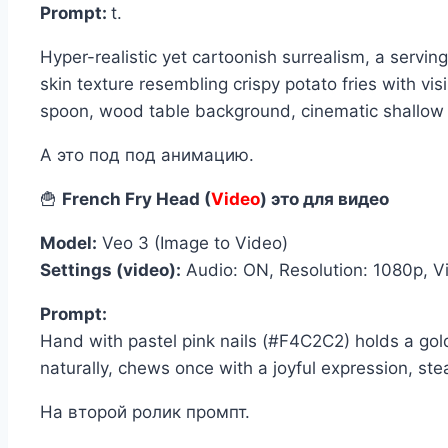
Prompt:
t.
Hyper-realistic yet cartoonish surrealism, a servi
skin texture resembling crispy potato fries with visi
spoon, wood table background, cinematic shallow de
А это под под анимацию.
🍟
French Fry Head (
Video
) это для видео
Model:
Veo 3 (Image to Video)
Settings (video):
Audio: ON, Resolution: 1080p, V
Prompt:
Hand with pastel pink nails (#F4C2C2) holds a gold
naturally, chews once with a joyful expression, stea
На второй ролик промпт.