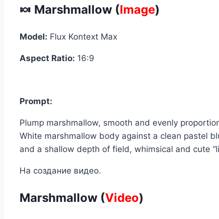
🍬
Marshmallow (
Image
)
Model:
Flux Kontext Max
Aspect Ratio:
16:9
Prompt:
Plump marshmallow, smooth and evenly proportioned
White marshmallow body against a clean pastel blu
and a shallow depth of field, whimsical and cute “l
На создание видео.
Marshmallow (
Video
)