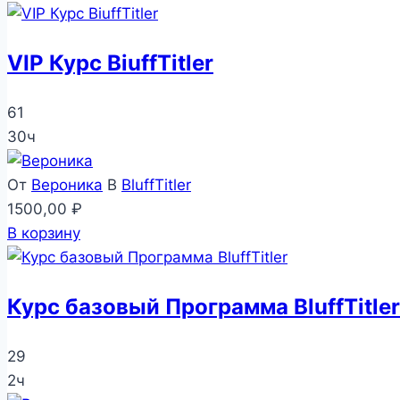
VIP Курс BiuffTitler
61
30ч
От
Вероника
В
BluffTitler
1500,00
₽
В корзину
Курс базовый Программа BluffTitler
29
2ч