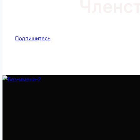
Членст
Подпишитесь