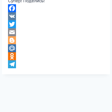
Супер! Поделись!
Facebook
VK
Twitter
Email
Blogger
Mail.Ru
Odnoklassniki
Telegram